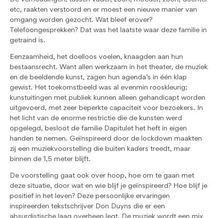
etc, raakten verstoord en er moest een nieuwe manier van
omgang worden gezocht. Wat bleef erover?
Telefoongesprekken? Dat was het laatste waar deze familie in
getraind is.
Eenzaamheid, het doelloos voelen, knaagden aan hun
bestaansrecht. Want allen werkzaam in het theater, de muziek
en de beeldende kunst, zagen hun agenda’s in één klap
gewist. Het toekomstbeeld was al evenmin rooskleurig;
kunstuitingen met publiek kunnen alleen gehandicapt worden
uitgevoerd, met zeer beperkte capaciteit voor bezoekers. In
het licht van de enorme restrictie die de kunsten werd
opgelegd, besloot de familie Dapitulet het heft in eigen
handen te nemen. Geïnspireerd door de lockdown maakten
zij een muziekvoorstelling die buiten kaders treedt, maar
binnen de 1,5 meter blijft.
De voorstelling gaat ook over hoop, hoe om te gaan met
deze situatie, door wat en wie blijf je geïnspireerd? Hoe blijf je
positief in het leven? Deze persoonlijke ervaringen
inspireerden tekstschrijver Don Duyns die er een
absurdistische laag overheen legt. De muziek wordt een mix