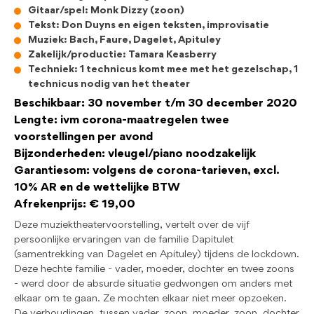
Gitaar/spel: Monk Dizzy (zoon)
Tekst: Don Duyns en eigen teksten, improvisatie
Muziek: Bach, Faure, Dagelet, Apituley
Zakelijk/productie: Tamara Keasberry
Techniek: 1 technicus komt mee met het gezelschap, 1
technicus nodig van het theater
Beschikbaar: 30 november t/m 30 december 2020
Lengte: ivm corona-maatregelen twee
voorstellingen per avond
Bijzonderheden: vleugel/piano noodzakelijk
Garantiesom: volgens de corona-tarieven, excl.
10% AR en de wettelijke BTW
Afrekenprijs: € 19,00
Deze muziektheatervoorstelling, vertelt over de vijf
persoonlijke ervaringen van de familie Dapitulet
(samentrekking van Dagelet en Apituley) tijdens de lockdown.
Deze hechte familie - vader, moeder, dochter en twee zoons
- werd door de absurde situatie gedwongen om anders met
elkaar om te gaan. Ze mochten elkaar niet meer opzoeken.
De verhoudingen, tussen vader, zoon, moeder, zoon, dochter