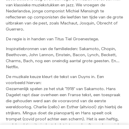
van klassieke muziekstukken en jazz. We vroegen de
Nederlandse, jonge componist Michiel Mensingh te
reflecteren op componisten die leefden ten tijde van de grote
uitbraken van de pest, zoals Machaut, Josquin, Obrecht of
Guerrero.
De regie is in handen van Titus Tiel Groenestege.
Inspiratiebronnen van de familieleden: Sakamoto, Chopin,
Beethoven, John Lennon, Einstein, Bacon, Lynch, Beckett,
Charms, Bach, nog een oneindig aantal grote geesten. En…
Netflix.
De muzikale keuze kleurt de tekst van Duyns in. Een
voorbeeld hiervan:
Gezamenlijk spelen ze het stuk ‘1918’ van Sakamoto. Hans
Dagelet rapt daar overheen een Franse tekst, een toespraak
die gehouden werd aan de vooravond van de eerste
wereldoorlog. Charlie (cello) en Esther (altviool) zijn hierbij de
strijkers. Mingus doet de pianopartij en Hans speelt ook
trompet (covid proof achter een scherm). Het is een heftig,
snel, krachtig, ritmisch stuk dat iets wegheeft van de muziek