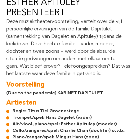
ESTHER APITULEY
PRESENTEERT
Deze muziektheatervoorstelling, vertelt over de vijf
persoonlijke ervaringen van de familie Dapitulet
(samentrekking van Dagelet en Apituley) tijdens de
lockdown. Deze hechte familie – vader, moeder,
dochter en twee zoons – werd door de absurde
situatie gedwongen om anders met elkaar om te
gaan. Wat bleef erover? Telefoongesprekken? Dat was
het laatste waar deze familie in getraind is.
Voorstelling
(Due to the pandemic) KABINET DAPITULET
Artiesten
Regie: Titus Tiel Groenestege
Trompet/spel: Hans Dagelet (vader)
Alt/viool, piano/spel: Esther Apituley (moeder)
Cello/zangeres/spel: Charlie Chan (dochter) o.v.b.
Piano/zanger/spel: Mingus Hans (zoon)