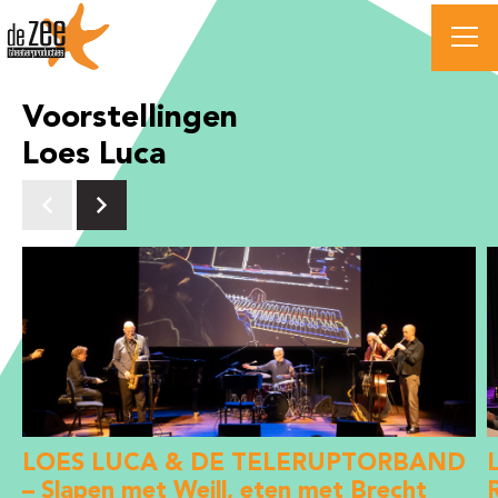
Voorstellingen
Loes Luca
LOES LUCA & DE TELERUPTORBAND
– Slapen met Weill, eten met Brecht