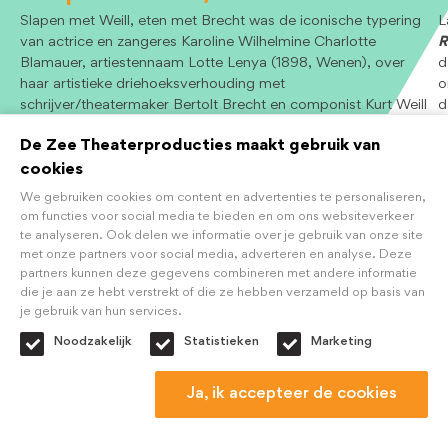
Slapen met Weill, eten met Brecht was de iconische typering
L
van actrice en zangeres Karoline Wilhelmine Charlotte
R
Blamauer, artiestennaam Lotte Lenya (1898, Wenen), over
d
haar artistieke driehoeksverhouding met
o
schrijver/theatermaker Bertolt Brecht en componist Kurt Weill
d
in het Berlijn van de jaren 1920.
h
De Zee Theaterproducties maakt gebruik van
In deze muziektheatervoorstelling vertelt Loes Luca over het
g
bewogen en onstuimige leven van Lotte Lenya en zingt zij,
b
cookies
begeleid door de Teleruptorband, bekende én onbekende
l
We gebruiken cookies om content en advertenties te personaliseren,
songs/liederen die Lenya op haar repertoire had.
d
om functies voor social media te bieden en om ons websiteverkeer
‘
te analyseren. Ook delen we informatie over je gebruik van onze site
met onze partners voor social media, adverteren en analyse. Deze
partners kunnen deze gegevens combineren met andere informatie
Bekijk
B
die je aan ze hebt verstrekt of die ze hebben verzameld op basis van
je gebruik van hun services.
Noodzakelijk
Statistieken
Marketing
© 2026 - De Zee Theaterproducties | KvK 34219475
Ja, ik accepteer de cookies