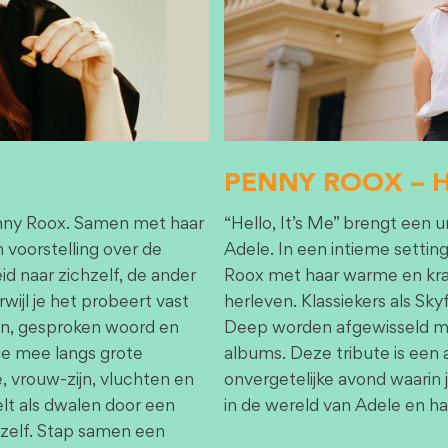
PENNY ROOX – Hel
Penny Roox. Samen met haar
“Hello, It’s Me” brengt een 
voorstelling over de
Adele. In een intieme setti
id naar zichzelf, de ander
Roox met haar warme en krac
wijl je het probeert vast
herleven. Klassiekers als Sky
en, gesproken woord en
Deep worden afgewisseld m
je mee langs grote
albums. Deze tribute is een 
e, vrouw-zijn, vluchten en
onvergetelijke avond waarin 
elt als dwalen door een
in de wereld van Adele en h
ezelf. Stap samen een