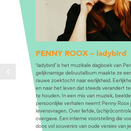
PENNY ROOX – ladybird
‘ladybird’ is het muzikale dagboek van 
gelijknamige debuutalbum maakte ze een 
rauwe zoektocht naar eerlijkheid. Eerlijkhe
en naar het leven dat steeds verandert ter
te houden. In een mix van muziek, beeld
persoonlijke verhalen neemt Penny Roox 
levensvragen. Over liefde, (schijn)control
overgave. Een intieme voorstelling die vo
doos vol souvenirs van oude versies van j