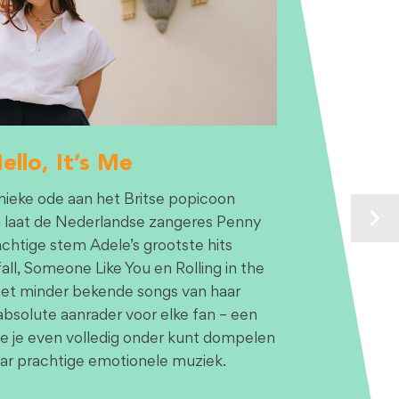
lo, It’s Me
unieke ode aan het Britse popicoon
ng laat de Nederlandse zangeres Penny
htige stem Adele’s grootste hits
fall, Someone Like You en Rolling in the
et minder bekende songs van haar
absolute aanrader voor elke fan – een
je je even volledig onder kunt dompelen
aar prachtige emotionele muziek.