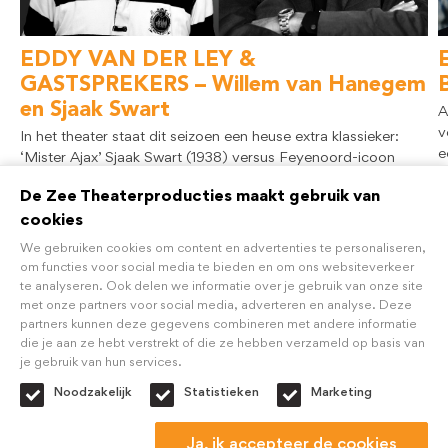
EDDY VAN DER LEY &
GASTSPREKERS – Willem van Hanegem
en Sjaak Swart
A
v
In het theater staat dit seizoen een heuse extra klassieker:
e
‘Mister Ajax’ Sjaak Swart (1938) versus Feyenoord-icoon
A
Willem van Hanegem (1944). “Wie beide voetballegendes
De Zee Theaterproducties maakt gebruik van
B
een beetje kent, weet dat er op het theaterpodium meer
z
cookies
vuurwerk te verwachten valt dan bij een gemiddelde
s
klassieker op het veld”, belooft initiator en interviewer Eddy
We gebruiken cookies om content en advertenties te personaliseren,
W
van der Ley. Hij neemt ‘Sjakie’ Swart en ‘De Kromme’ mede
om functies voor social media te bieden en om ons websiteverkeer
e
aan de hand van unieke (wedstrijd)beelden mee op een
te analyseren. Ook delen we informatie over je gebruik van onze site
v
avontuurlijke reis door hun rijke voetballevens, met veel
met onze partners voor social media, adverteren en analyse. Deze
partners kunnen deze gegevens combineren met andere informatie
aandacht voor hun onderlinge ontmoetingen en voor de
die je aan ze hebt verstrekt of die ze hebben verzameld op basis van
Europese successen van Ajax en Feyenoord.
je gebruik van hun services.
Bekijk
B
Noodzakelijk
Statistieken
Marketing
Ja, ik accepteer de cookies